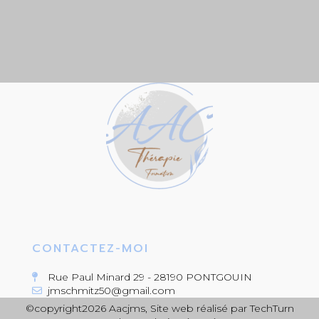
CONTACTEZ-MOI
Rue Paul Minard 29 - 28190 PONTGOUIN
jmschmitz50@gmail.com
©copyright2026 Aacjms, Site web réalisé par
TechTurn